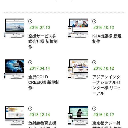
2016.07.10
2016.10.12
空撮サービス株
KJA出版様 新規
式会社様 新規制
制作
作
2017.04.14
2016.10.12
金沢GOLD
アジアンインタ
CREEK様 新規制
ーナショナルセ
作
ンター様 リニュ
ーアル
2013.12.14
2016.10.12
放射線教育支援
東京都クレー射